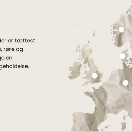
er er tættest
, røre og
ge en
geholdelse.