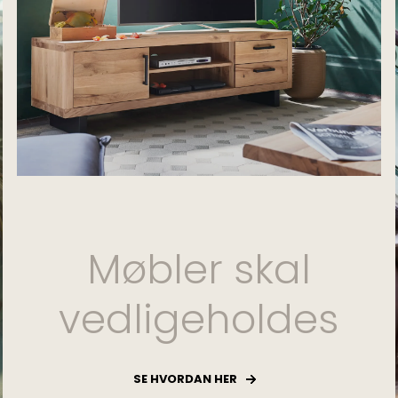
Møbler skal
vedligeholdes
SE HVORDAN HER