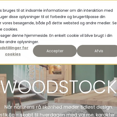
s bruges til at indsamle informationer om din interaktion med
MATERIALE
NYHEDER
uger disse oplysninger til at forbedre og brugertilpasse din
or vores besøgende, både på dette websted og andre medier. Se
te cookies.
besøger denne hjemmeside. En enkelt cookie vil blive brugt i din
ke andre oplysninger.
ndstillinger for
Accepter
Afvis
cookies
WOODSTOCK
Når naturens rå skønhed møder tidløst design.
stik Eg – skabt til hverdagen med varme, karakter