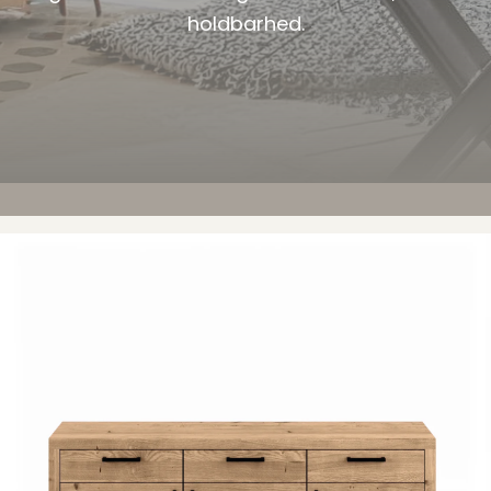
holdbarhed.
Woodstock Skænk 11597