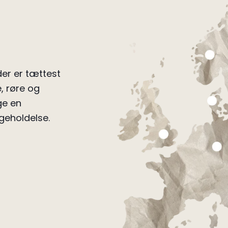
er er tættest
, røre og
ge en
geholdelse.