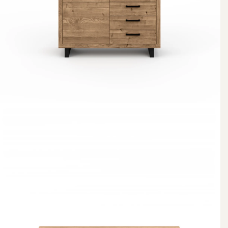
Woodstock TV-bord 11595