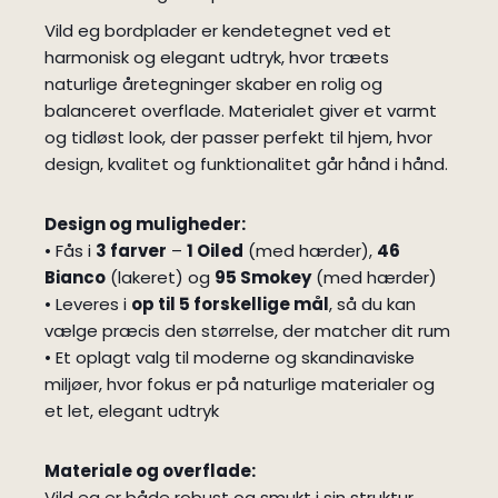
Vild eg bordplader er kendetegnet ved et
harmonisk og elegant udtryk, hvor træets
naturlige åretegninger skaber en rolig og
balanceret overflade. Materialet giver et varmt
og tidløst look, der passer perfekt til hjem, hvor
design, kvalitet og funktionalitet går hånd i hånd.
Design og muligheder:
• Fås i
3 farver
–
1 Oiled
(med hærder),
46
Bianco
(lakeret) og
95 Smokey
(med hærder)
• Leveres i
op til 5 forskellige mål
, så du kan
vælge præcis den størrelse, der matcher dit rum
• Et oplagt valg til moderne og skandinaviske
miljøer, hvor fokus er på naturlige materialer og
et let, elegant udtryk
Materiale og overflade:
Vild eg er både robust og smukt i sin struktur.