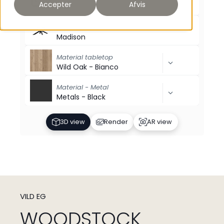
Accepter
Afvis
180cm
Legs type selection
Madison
Material tabletop
Wild Oak - Bianco
Material - Metal
Metals - Black
3D view
Render
AR view
VILD EG
WOODSTOCK