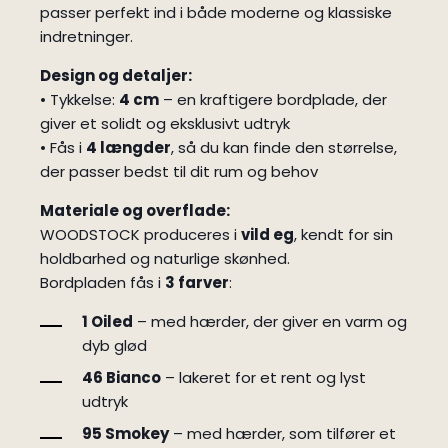
passer perfekt ind i både moderne og klassiske
indretninger.
Design og detaljer:
• Tykkelse:
4 cm
– en kraftigere bordplade, der
giver et solidt og eksklusivt udtryk
• Fås i
4 længder
, så du kan finde den størrelse,
der passer bedst til dit rum og behov
Materiale og overflade:
WOODSTOCK produceres i
vild eg
, kendt for sin
holdbarhed og naturlige skønhed.
Bordpladen fås i
3 farver
:
1 Oiled
– med hærder, der giver en varm og
dyb glød
46 Bianco
– lakeret for et rent og lyst
udtryk
95 Smokey
– med hærder, som tilfører et