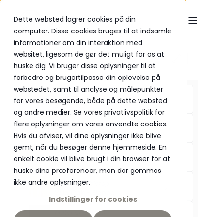
Dette websted lagrer cookies på din
computer. Disse cookies bruges til at indsamle
informationer om din interaktion med
websitet, ligesom de gør det muligt for os at
huske dig. Vi bruger disse oplysninger til at
P
O
WERED
forbedre og brugertilpasse din oplevelse på
webstedet, samt til analyse og målepunkter
Edge profile
for vores besøgende, både på dette websted
Standard
og andre medier. Se vores privatlivspolitik for
flere oplysninger om vores anvendte cookies.
Length
180cm
Hvis du afviser, vil dine oplysninger ikke blive
gemt, når du besøger denne hjemmeside. En
Legs type selection
enkelt cookie vil blive brugt i din browser for at
Madison
huske dine præferencer, men der gemmes
ikke andre oplysninger.
Material tabletop
Wild Oak - Bianco
Indstillinger for cookies
Material - Metal